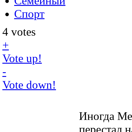
Семейный
Спорт
4
votes
+
Vote up!
-
Vote down!
Иногда Ме
перестал н