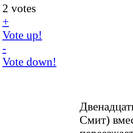
2
votes
+
Vote up!
-
Vote down!
Двенадцат
Смит) вме