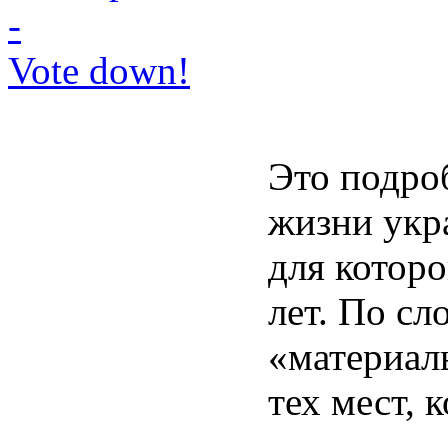
-
Vote down!
Это подроб
жизни укр
для которо
лет. По сл
«материал
тех мест, 