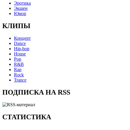
Эротика
Экшен
Юмор
КЛИПЫ
Концерт
Dance
Hip-hop
House
Pop
R&B
Rap
Rock
Trance
ПОДПИСКА НА RSS
СТАТИСТИКА