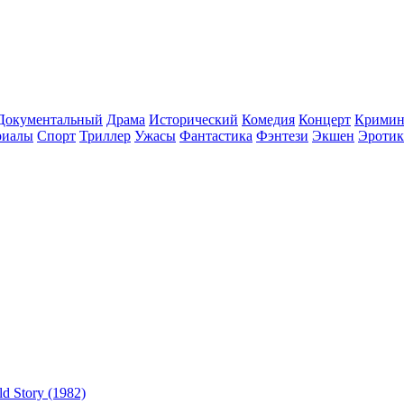
Документальный
Драма
Исторический
Комедия
Концерт
Кримин
риалы
Спорт
Триллер
Ужасы
Фантастика
Фэнтези
Экшен
Эротик
ld Story (1982)