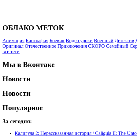
ОБЛАКО МЕТОК
Анимация
Биография
Боевик
Видео уроки
Военный
Детектив
Оригинал
Отечественное
Приключения
СКОРО
Семейный
Се
все теги
Мы в Вконтаке
Новости
Новости
Популярное
За сегодня:
Калигула 2: Нерассказанная история / Caligula II: The Unto