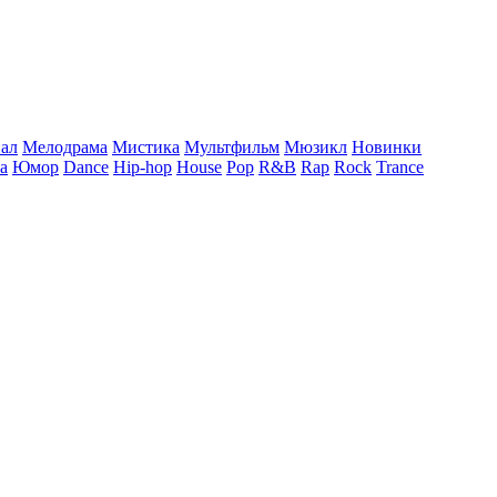
ал
Мелодрама
Мистика
Мультфильм
Мюзикл
Новинки
а
Юмор
Dance
Hip-hop
House
Pop
R&B
Rap
Rock
Trance