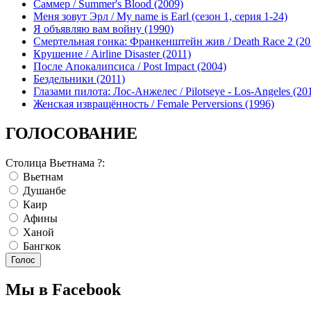
Саммер / Summer's Blood (2009)
Меня зовут Эрл / My name is Earl (сезон 1, серия 1-24)
Я объявляю вам войну (1990)
Смертельная гонка: Франкенштейн жив / Death Race 2 (20
Крушение / Airline Disaster (2011)
После Апокалипсиса / Post Impact (2004)
Бездельники (2011)
Глазами пилота: Лос-Анжелес / Pilotseye - Los-Angeles (20
Женская извращённость / Female Perversions (1996)
ГОЛОСОВАНИЕ
Столица Вьетнама ?:
Вьетнам
Душанбе
Каир
Афины
Ханой
Бангкок
Мы в Facebook