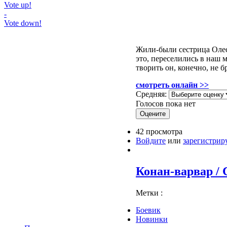
Vote up!
-
Vote down!
Жили-были сестрица Олес
это, переселились в наш
творить он, конечно, не б
смотреть онлайн >>
Средняя:
Голосов пока нет
42 просмотра
Войдите
или
зарегистрир
Конан-варвар / C
Метки :
Боевик
Новинки