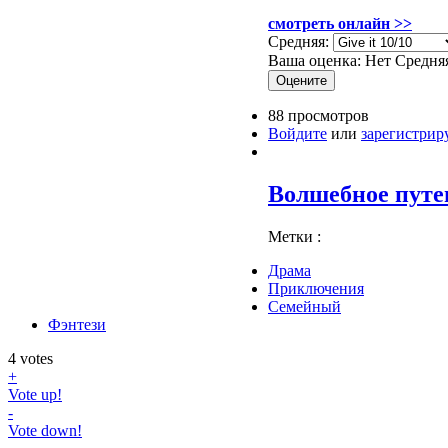
смотреть онлайн >>
Средняя:
Ваша оценка:
Нет
Средня
88 просмотров
Войдите
или
зарегистрир
Волшебное путеш
Метки :
Драма
Приключения
Семейный
Фэнтези
4
votes
+
Vote up!
-
Vote down!