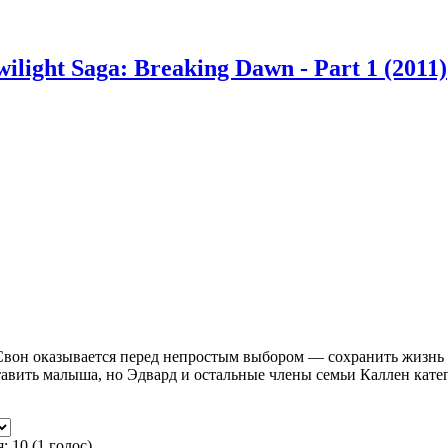
ilight Saga: Breaking Dawn - Part 1 (2011)
 Свон оказывается перед непростым выбором — сохранить жизнь 
тавить малыша, но Эдвард и остальные члены семьи Каллен кате
я:
10
(
1
голос)