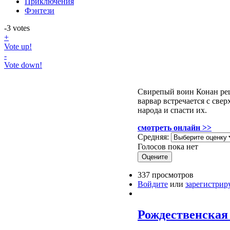
Приключения
Фэнтези
-3
votes
+
Vote up!
-
Vote down!
Свирепый воин Конан реша
варвар вcтречается с cве
народа и спасти их.
смотреть онлайн >>
Средняя:
Голосов пока нет
337 просмотров
Войдите
или
зарегистрир
Рождественская и