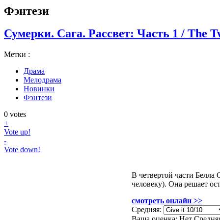
Фэнтези
Сумерки. Сага. Рассвет: Часть 1 / The Tw
Метки :
Драма
Мелодрама
Новинки
Фэнтези
0
votes
+
Vote up!
-
Vote down!
В четвертой части Белла
человеку). Она решает ос
смотреть онлайн >>
Средняя:
Ваша оценка:
Нет
Средня