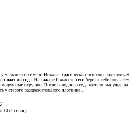
 у мальчика по имени Николас трагически погибают родители. Ж
 протяжении года. На каждое Рождество его берет к себе новая се
модельные игрушки. После голодного года жители вынуждены от
ать у старого раздражительного плотника…
я:
10
(
1
голос)