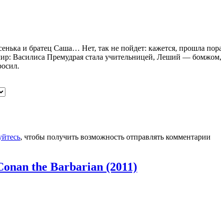
енька и братец Саша… Нет, так не пойдет: кажется, прошла пор
 мир: Василиса Премудрая стала учительницей, Леший — бомжо
росил.
уйтесь
, чтобы получить возможность отправлять комментарии
onan the Barbarian (2011)